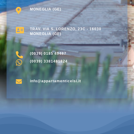

MONEGLIA (GE)

TRAV. VIA S. LORENZO, 23C - 16030
MONEGLIA (GE)

(0039) 0185 49487

(0039) 3381481824

info@appartamenticelsi.it